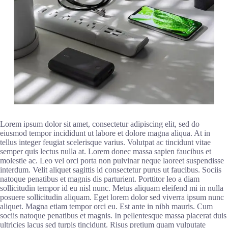
Lorem ipsum dolor sit amet, consectetur adipiscing elit, sed do
eiusmod tempor incididunt ut labore et dolore magna aliqua. At in
tellus integer feugiat scelerisque varius. Volutpat ac tincidunt vitae
semper quis lectus nulla at. Lorem donec massa sapien faucibus et
molestie ac. Leo vel orci porta non pulvinar neque laoreet suspendisse
interdum. Velit aliquet sagittis id consectetur purus ut faucibus. Sociis
natoque penatibus et magnis dis parturient. Porttitor leo a diam
sollicitudin tempor id eu nisl nunc. Metus aliquam eleifend mi in nulla
posuere sollicitudin aliquam. Eget lorem dolor sed viverra ipsum nunc
aliquet. Magna etiam tempor orci eu. Est ante in nibh mauris. Cum
sociis natoque penatibus et magnis. In pellentesque massa placerat duis
ultricies lacus sed turpis tincidunt. Risus pretium quam vulputate