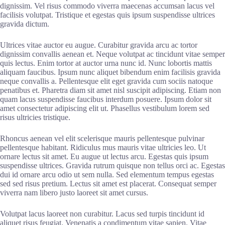
dignissim. Vel risus commodo viverra maecenas accumsan lacus vel
facilisis volutpat. Tristique et egestas quis ipsum suspendisse ultrices
gravida dictum.
Ultrices vitae auctor eu augue. Curabitur gravida arcu ac tortor
dignissim convallis aenean et. Neque volutpat ac tincidunt vitae semper
quis lectus. Enim tortor at auctor urna nunc id. Nunc lobortis mattis
aliquam faucibus. Ipsum nunc aliquet bibendum enim facilisis gravida
neque convallis a. Pellentesque elit eget gravida cum sociis natoque
penatibus et. Pharetra diam sit amet nisl suscipit adipiscing. Etiam non
quam lacus suspendisse faucibus interdum posuere. Ipsum dolor sit
amet consectetur adipiscing elit ut. Phasellus vestibulum lorem sed
risus ultricies tristique.
Rhoncus aenean vel elit scelerisque mauris pellentesque pulvinar
pellentesque habitant. Ridiculus mus mauris vitae ultricies leo. Ut
ornare lectus sit amet. Eu augue ut lectus arcu. Egestas quis ipsum
suspendisse ultrices. Gravida rutrum quisque non tellus orci ac. Egestas
dui id ornare arcu odio ut sem nulla. Sed elementum tempus egestas
sed sed risus pretium. Lectus sit amet est placerat. Consequat semper
viverra nam libero justo laoreet sit amet cursus.
Volutpat lacus laoreet non curabitur. Lacus sed turpis tincidunt id
aliquet risus feugiat. Venenatis a condimentum vitae sapien. Vitae